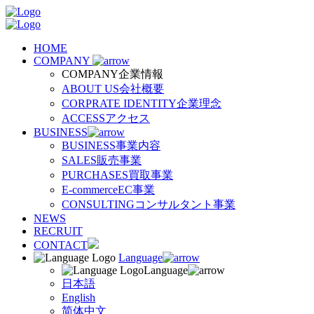
HOME
COMPANY
COMPANY
企業情報
ABOUT US
会社概要
CORPRATE IDENTITY
企業理念
ACCESS
アクセス
BUSINESS
BUSINESS
事業内容
SALES
販売事業
PURCHASES
買取事業
E-commerce
EC事業
CONSULTING
コンサルタント事業
NEWS
RECRUIT
CONTACT
Language
Language
日本語
English
简体中文