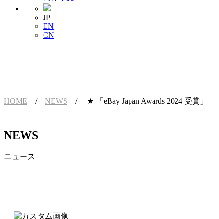
JP
EN
CN
HOME
/
NEWS
/ ★ 「eBay Japan Awards 2024 受賞」
NEWS
ニュース