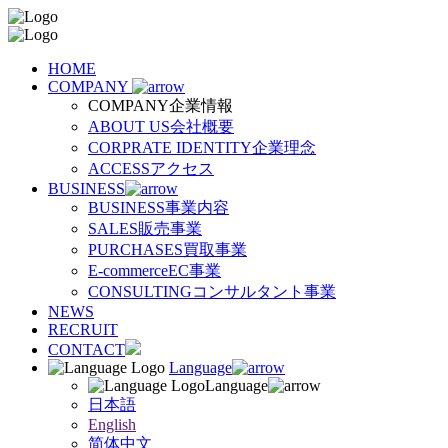
HOME
COMPANY
COMPANY
企業情報
ABOUT US
会社概要
CORPRATE IDENTITY
企業理念
ACCESS
アクセス
BUSINESS
BUSINESS
事業内容
SALES
販売事業
PURCHASES
買取事業
E-commerce
EC事業
CONSULTING
コンサルタント事業
NEWS
RECRUIT
CONTACT
Language
Language
日本語
English
简体中文