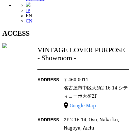
JP
EN
CN
ACCESS
VINTAGE LOVER PURPOSE
- Showroom -
〒460-0011
ADDRESS
名古屋市中区大須2-16-14 シテ
ィコーポ大須2F
Google Map
2F 2-16-14, Osu, Naka-ku,
ADDRESS
Nagoya, Aichi